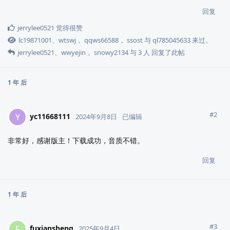
回复
jerrylee0521
觉得很赞
lc19871001
、
wtswj
，
qqws66588
，
ssost
与
ql785045633
来过。
jerrylee0521
、
wwyejin
，
snowy2134
与
3
人
回复了此帖
1 年
后
#
2
yc11668111
Y
2024年9月8日
已编辑
非常好，感谢版主！下载成功，音质不错。
回复
1 年
后
#
3
fuxiansheng
F
2025年9月4日