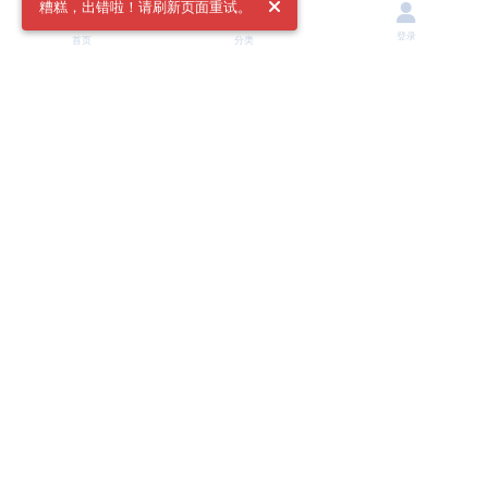
糟糕，出错啦！请刷新页面重试。
登录
首页
分类
4 个月
后
#
19
han_wife
H
3月5日
好喜欢这个音乐
回复
ssost
回复了此帖
#
20
ssost
3月5日
请按照教程去回复 [
链接登录后可见
]
han_wife
---夸克网盘链接请加群：
https://ssost.freeflarum.com/d/1201
---回复教程 Reply Tutorial :
https://ssost.freeflarum.com/d/682
---@请点击主题贴下方的“回复”来回复！Please click "Reply"
beneath the thread to respond.---