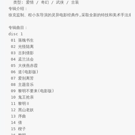
  类型: 爱情 / 奇幻 / 武侠 / 古装

专辑介绍：

徐克监制、程小东导演的灵异电影经典作,采取全新的特技和美术手法来
专辑曲目：

disc 1 

 01 落魄书生 

 02 光怪陆离 

 03 古刹倩影 

 04 孟兰法会    

 05 大侠燕赤霞    

 06 道(电影版)    

 07 爱别离苦   

 08 主题音乐    

 09 黎明不要来(电影版)  

 10 鬼王抢亲  

 11 黎明Ⅱ  

 12 黑山老妖    

 13 序曲

 14 倩  

 15 楔子  
