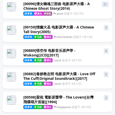
[00096]倩女幽魂三部曲 电影原声大碟 - A
21
21
条
Chinese Ghost Story(2014)
ssost
回复于
5月17日
影视
港台
有损
[00159]情癫大圣 电影原声大碟 - A Chinese
3
3
条
Tall Story(2005)
PatrikSelin
回复于
5月15日
影视
无损
港台
[00889]悟空传 电影音乐原声带 -
0
0
条
Wukong[2CD][2017]
ssost
发布于
4月17日
影视
无损
港台
[00882]春娇救志明 电影原声大碟 - Love Off
0
0
条
The Cuff(Original Soundtrack)[2017]
ssost
发布于
4月17日
影视
无损
港台
[00598]梁祝 電影原聲帶 - The Lovers[台灣
2
2
条
飛碟唱片首版][1994]
happyouo
回复于
4月15日
影视
无损
港台