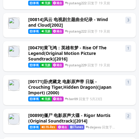
yutang222
回复于
19 天前
影视
无损
港台
[00814]风云 电视剧主题曲全纪录 - Wind
3
3
条
and Cloud[2002]
yutang222
回复于
19 天前
影视
无损
港台
[00479]黄飞鸿：英雄有梦 - Rise Of The
1
1
条
Legend(Original Motion Picture
Soundtrack)[2016]
yutang229
回复于
19 天前
影视
无损
港台
[00171]卧虎藏龙 电影原声带 日版 -
1
1
条
Crouching Tiger,Hidden Dragon)(Japan
Import) (2000)
lwr09
回复于
5月23日
影视
无损
港台
[00899]僵尸 电影原声大碟 - Rigor Mortis
2
2
条
(Original Soundtrack)[2014]
dejavu
回复于
5月18日
影视
Hi-Res
港台
ITunes