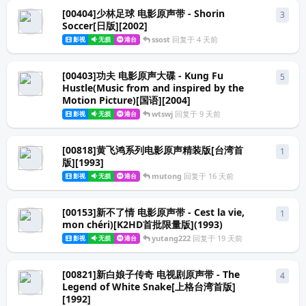
[00404]少林足球 电影原声带 - Shorin
3
3
条
Soccer[日版][2002]
ssost
回复于
4 天前
影视
无损
港台
[00403]功夫 电影原声大碟 - Kung Fu
5
5
条
Hustle(Music from and inspired by the
Motion Picture)[国语][2004]
wtswj
回复于
9 天前
影视
无损
港台
[00818]黄飞鸿系列电影原声精装版[台湾首
1
1
条
版][1993]
mutong
回复于
16 天前
影视
无损
港台
[00153]新不了情 电影原声带 - Cest la vie,
1
1
条
mon chéri)[K2HD首批限量版](1993)
yutang222
回复于
19 天前
影视
无损
港台
[00821]新白娘子传奇 电视剧原声带 - The
4
4
条
Legend of White Snake[上格台湾首版]
[1992]