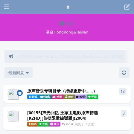
港台
港台HongKong&Taiwan
回复教程 Reply Tutorial: https://ssost.freeflarum.com/d/682
最新回复
原声音乐专辑目录（持续更新中......）
18
18
条
影视
游戏
动漫
舞台
纪录
无损
欧美
Hi-Res
日
[00155]声光回忆 王家卫电影原声精选
3
3
条
[K2HD][首批限量編號版](2004)
ssost
回复于
2 天前
精选
无损
港台