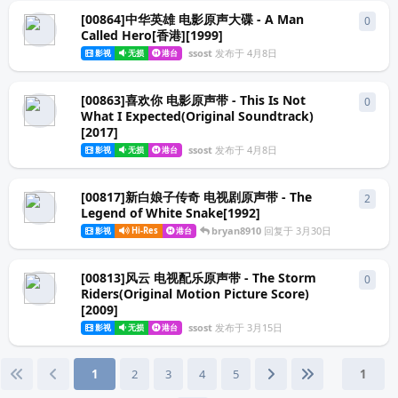
[00864]中华英雄 电影原声大碟 - A Man
0
0
条
Called Hero[香港][1999]
ssost
发布于
4月8日
影视
无损
港台
[00863]喜欢你 电影原声带 - This Is Not
0
0
条
What I Expected(Original Soundtrack)
[2017]
ssost
发布于
4月8日
影视
无损
港台
[00817]新白娘子传奇 电视剧原声带 - The
2
2
条
Legend of White Snake[1992]
bryan8910
回复于
3月30日
影视
Hi-Res
港台
[00813]风云 电视配乐原声带 - The Storm
0
0
条
Riders(Original Motion Picture Score)
[2009]
ssost
发布于
3月15日
影视
无损
港台
1
2
3
4
5