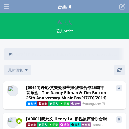
合集
艺人
艺人Artist
回复教程 Reply Tutorial: https://ssost.freeflarum.com/d/682
最新回复
[00611]丹尼·艾夫曼和蒂姆·波顿合作25周年
4
4
条
音乐盒 - The Danny Elfman & Tim Burton
25th Anniversary Music Box[17CD][2011]
liang2099
回复于
2025年12
影视
合集
艺人
无损
欧美
[A0001]黎允文 Henry Lai 影视原声音乐合辑
0
0
条
ssost
发布于
2025年6月
合集
艺人
无损
港台
贵宾
有损