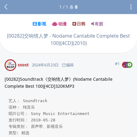
1
/
1
条
影视
动漫
日韩
有损
[00282]交响情人梦 - Nodame Cantabile Complete Best
100)[4CD](2010)
#
1
ssost
2024年6月23日
已编辑
[00282]Soundtrack《交响情人梦》(Nodame Cantabile
Complete Best 100)[4CD]320KMP3
艺人： Soundtrack 

语种： 纯音乐 

唱片公司： Sony Music Entertainment

发行时间： 2010-05-28 

专辑类别： 原声带、影视音乐

类型: 精选
