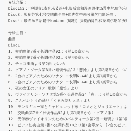
专辑介绍：

Disc1&2：电视剧代表音乐节选+电影后篇和漫画原作场景中的精华乐段；
Disc3：贝多芬第七号交响曲全曲+原声带中未收录的电影乐曲；

Disc4：最终乐章后篇中Nodame（郎朗）演奏的肖邦和拉威尔钢琴协奏曲
专辑曲目：

曲目

Disc1

1. 交响曲第7番イ长调作品92より第1楽章から

2. 交响曲第7番イ长调作品92より第4楽章から

3. チェコ组曲より第2曲 ポルカ

4. ピアノ・ソナタ第8番ハ短调作品13「悲怆」より第2楽章から (のだ
5. 2台のピアノのためのソナタ ニ长调K.448より第1楽章から

6. 2台のピアノのためのソナタ ニ长调K.448より第3楽章から

7. 夜の女王のアリア 歌剧「魔笛」より

8. ヴァイオリン・ソナタ第5番ヘ长调作品24「春」より第1楽章から

9. こんぺいとうの踊り「くるみ割り人形」より

10. モンタギュー家とキャピュレット家「ロメオとジュリエット」より
11. 交响曲第7番イ长调作品92より第1楽章から (ピアノ版)

12. 无伴奏ヴァイオリンのためのパルティータ第2番ニ短调より第3楽章
13. ピアノ协奏曲第2番ハ短调作品18より第1楽章から (2台のピアノ版