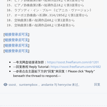
14. ピアノ协奏曲第2番ハ短调作品18より第1楽章から

15. ピアノ协奏曲第2番ハ短调作品18より第3楽章から

16. ラプソディ・イン・ブルー (ピアニカ・ヴァージョン)

17. オーボエ协奏曲ハ长调K.314/285dより第1楽章から

18. 交响曲第1番ハ短调作品68より第1楽章から

19. 交响曲第1番ハ短调作品68より第4楽章から

20. カルメン幻想曲

[
链接登录后可见
]
21. 练习曲 作品10-4

[
链接登录后可见
]
22. 喜びの岛

[
链接登录后可见
]
23. ペトルーシュカからの3楽章より第1楽章「ロシアの踊り」から(1)
[
链接登录后可见
]
24. 今日の料理(1)

25. ペトルーシュカからの3楽章より第1楽章「ロシアの踊り」から(2)
26. 今日の料理(2)

---夸克网盘链接请加群：
https://ssost.freeflarum.com/d/1201
27. ペトルーシュカからの3楽章より第3楽章「谢肉祭の日」から

---回复教程 Reply Tutorial :
https://ssost.freeflarum.com/d/682
28. ピアノ・ソナタ第16番イ短调D.845より第1楽章から

---@请点击主题贴下方的“回复”来回复！Please click "Reply"
beneath the thread to respond.---
29. ラプソディ・イン・ブルー

30. 交响曲第3番変ホ长调作品55「英雄」より第1楽章から (ピアノ版)
回复
ssost
、
suntempbox
，
andante
与
henryctw
来过。
31. 交响曲第3番変ホ长调作品55「英雄」より第1楽章から

32. 交响曲第3番変ホ长调作品55「英雄」より第4楽章から

33. アレグロ・バルバロ

34. 交响曲第5番ヘ长调作品76より第1楽章から

35. 歌剧「コシ・ファン・トゥッテ」より第1幕第11曲「私の心を騒が