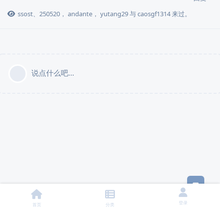
ssost
、
250520
，
andante
，
yutang29
与
caosgf1314
来过。
说点什么吧...
意见
登录
首页
分类