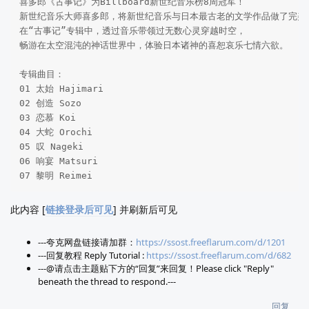
喜多郎《古事记》为Billboard新世纪音乐榜8周冠军！

新世纪音乐大师喜多郎，将新世纪音乐与日本最古老的文学作品做了完美的
在“古事记”专辑中，透过音乐带领过无数心灵穿越时空，

畅游在太空混沌的神话世界中，体验日本诸神的喜恕哀乐七情六欲。 

专辑曲目： 

01 太始 Hajimari 

02 创造 Sozo 

03 恋慕 Koi 

04 大蛇 Orochi 

05 叹 Nageki 

06 响宴 Matsuri 

07 黎明 Reimei 
此内容 [
链接登录后可见
] 并刷新后可见
---夸克网盘链接请加群：
https://ssost.freeflarum.com/d/1201
---回复教程 Reply Tutorial :
https://ssost.freeflarum.com/d/682
---@请点击主题贴下方的“回复”来回复！Please click "Reply"
beneath the thread to respond.---
回复