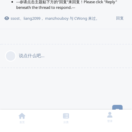
---@请点击主题贴下方的“回复”来回复！Please click "Reply"
beneath the thread to respond.---
回复
ssost
、
liang2099
，
manzhouboy
与
CWong
来过。
说点什么吧...
意见
登录
首页
分类