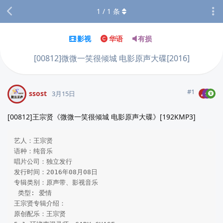
1
/
1
条
影视
华语
有损
[00812]微微一笑很倾城 电影原声大碟[2016]
#
1
ssost
3月15日
[00812]王宗贤《微微一笑很倾城 电影原声大碟》[192KMP3]
艺人：王宗贤

语种：纯音乐

唱片公司：独立发行

发行时间：2016年08月08日

专辑类别：原声带、影视音乐

 类型: 爱情

王宗贤专辑介绍：

原创配乐：王宗贤 
