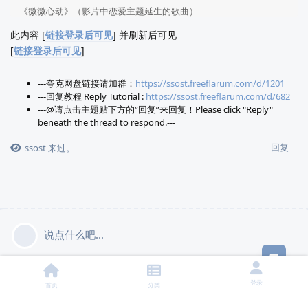
《微微心动》（影片中恋爱主题延生的歌曲） 

曲: 王宗贤 

此内容 [
链接登录后可见
] 并刷新后可见
词: 郭瑶, 李若溪 

[
链接登录后可见
]
演唱: 李若溪

---夸克网盘链接请加群：
https://ssost.freeflarum.com/d/1201
曲目：

---回复教程 Reply Tutorial :
https://ssost.freeflarum.com/d/682
 1 开场：孟东行 Opening With Playing Video  

---@请点击主题贴下方的“回复”来回复！Please click "Reply"
 2 微微注视玻璃上的公式 Writing On The Window

beneath the thread to respond.---
 3 电梯里深情的吻 Kiss In The Elevator 

 4 决斗打真水：第一回合 The Duel: Part 1  

回复
ssost
来过。
 5 奈何微微婚礼 The Wedding 

 6 春节晚餐 Spring Festival Dinner 

 7 带你去一个地方 Flying Horse Ride To A Secret Place 

 8 决斗打真水：第二回合 The Duel: Part 2 

 9 背后突袭真水 Hide And Seek  

 10 微微单独一人去决赛 Alone

说点什么吧...
 11 我们一起做个新游戏吧! Let's Make A New Game!

意见
 12 微微肖奈桥上初面 Meeting The First Time In The Real 
 13 女孩儿们的对话 Girls Talk  

登录
首页
分类
 14 烟花 Fireworks

 15 微微坐火车奔向肖奈 Train Ride To Go To Him
