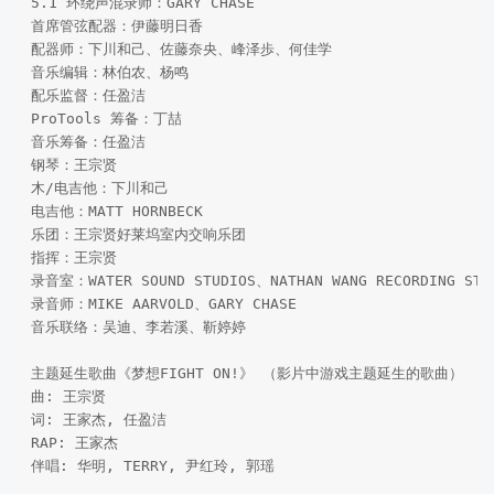
5.1 环绕声混录师：GARY CHASE 

首席管弦配器：伊藤明日香 

配器师：下川和己、佐藤奈央、峰泽歩、何佳学 

音乐编辑：林伯农、杨鸣 

配乐监督：任盈洁 

ProTools 筹备：丁喆 

音乐筹备：任盈洁 

钢琴：王宗贤 

木/电吉他：下川和己 

电吉他：MATT HORNBECK 

乐团：王宗贤好莱坞室内交响乐团 

指挥：王宗贤 

录音室：WATER SOUND STUDIOS、NATHAN WANG RECORDING STUD
录音师：MIKE AARVOLD、GARY CHASE 

音乐联络：吴迪、李若溪、靳婷婷 

主题延生歌曲《梦想FIGHT ON!》 （影片中游戏主题延生的歌曲） 

曲: 王宗贤 

词: 王家杰, 任盈洁 

RAP: 王家杰 

伴唱: 华明, TERRY, 尹红玲, 郭瑶 
